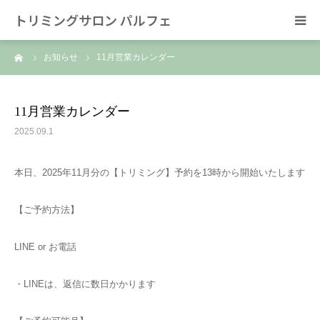
トリミングサロン パルフェ
ーム
お知らせ
11月営業カレンダー
HOME
トリミング
11月営業カレンダー
2025.09.1
ホテル
本日、2025年11月分の【トリミング】予約を13時から開始いたします
スタッフ
【ご予約方法】
SNS/リンク
LINE or お電話
・LINEは、返信に数日かかります