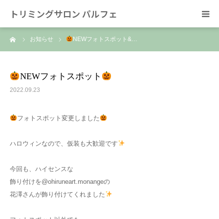
トリミングサロン パルフェ
ーム
お知らせ
NEWフォトスポット&…
HOME
トリミング
NEWフォトスポット
2022.09.23
ホテル
フォトスポット変更しました
スタッフ
ハロウィンなので、仮装も大歓迎です
SNS/リンク
今回も、ハイセンスな
飾り付けを@ohiruneart.monangeの
花澤さんが飾り付けてくれました