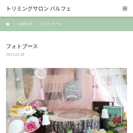
トリミングサロン パルフェ
ーム
お知らせ
フォトブース
HOME
トリミング
フォトブース
2021.01.28
ホテル
スタッフ
SNS/リンク