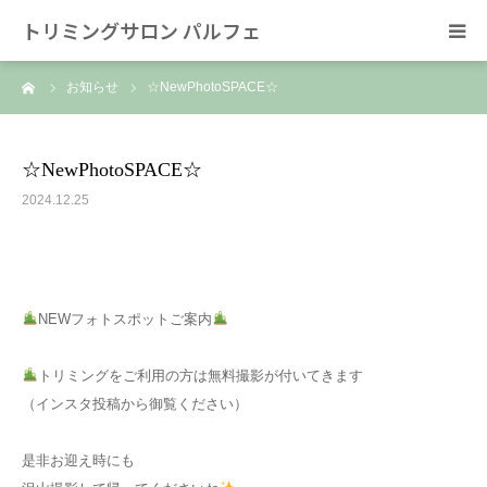
トリミングサロン パルフェ
ーム
お知らせ
☆NewPhotoSPACE☆
HOME
トリミング
☆NewPhotoSPACE☆
2024.12.25
ホテル
スタッフ
NEWフォトスポットご案内
SNS/リンク
トリミングをご利用の方は無料撮影が付いてきます
（インスタ投稿から御覧ください）
是非お迎え時にも