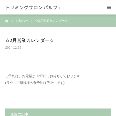
トリミングサロン パルフェ
ーム
お知らせ
☆2月営業カレンダー☆
HOME
トリミング
☆2月営業カレンダー☆
2024.12.25
ホテル
スタッフ
ご予約は、お電話かLINEにてお待ちしております
SNS/リンク
(只今、ご新規様の御予約は停止中です)
最近の記事