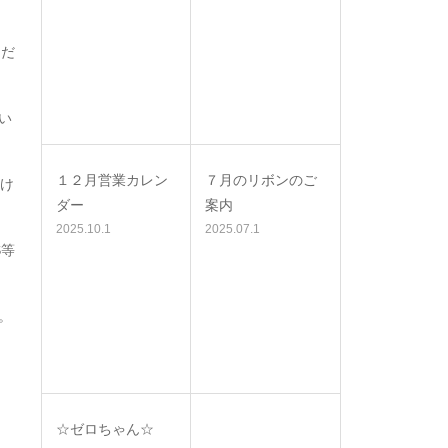
くだ
い
１２月営業カレン
７月のリボンのご
頂け
ダー
案内
2025.10.1
2025.07.1
S等
。
☆ゼロちゃん☆