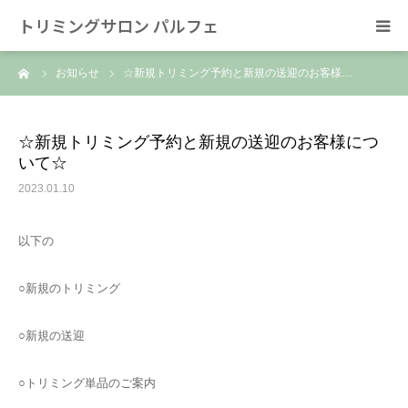
トリミングサロン パルフェ
ーム
お知らせ
☆新規トリミング予約と新規の送迎のお客様…
HOME
トリミング
☆新規トリミング予約と新規の送迎のお客様につ
いて☆
ホテル
2023.01.10
スタッフ
以下の
SNS/リンク
○新規のトリミング
○新規の送迎
○トリミング単品のご案内