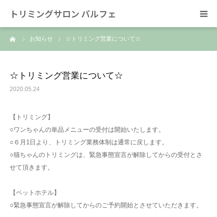
トリミングサロン パルフェ
ーム
お知らせ
☆トリミング営業について☆
HOME
トリミング
☆トリミング営業について☆
2020.05.24
ホテル
【トリミング】
スタッフ
○ワンちゃんの単品メニューの受付は開始いたします。
○６月1日より、トリミング業務体制は通常に戻します。
SNS/リンク
○猫ちゃんのトリミングは、緊急事態宣言が解除してからの受付とさ
せて頂きます。
【ペットホテル】
○緊急事態宣言が解除してからのご予約開始とさせていただきます。