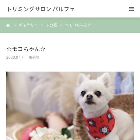
トリミングサロン パルフェ
ーム
ギャラリー
未分類
☆モコちゃん☆
HOME
トリミング
☆モコちゃん☆
2023.07.7
未分類
ホテル
スタッフ
SNS/リンク