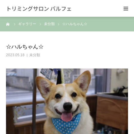
トリミングサロン パルフェ
ーム
ギャラリー
未分類
☆ハルちゃん☆
HOME
トリミング
☆ハルちゃん☆
2023.05.18
未分類
ホテル
スタッフ
SNS/リンク