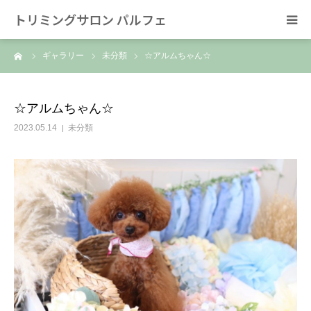
トリミングサロン パルフェ
ーム
ギャラリー
未分類
☆アルムちゃん☆
HOME
トリミング
☆アルムちゃん☆
2023.05.14
未分類
ホテル
スタッフ
SNS/リンク