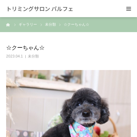
トリミングサロン パルフェ
ーム
ギャラリー
未分類
☆クーちゃん☆
HOME
トリミング
☆クーちゃん☆
2023.04.1
未分類
ホテル
スタッフ
SNS/リンク