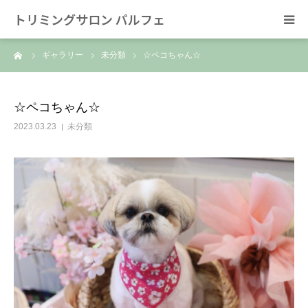
トリミングサロン パルフェ
ーム
ギャラリー
未分類
☆ペコちゃん☆
HOME
トリミング
☆ペコちゃん☆
2023.03.23
未分類
ホテル
スタッフ
SNS/リンク