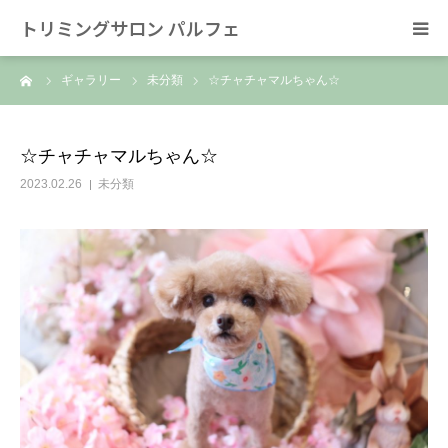
トリミングサロン パルフェ
ーム
ギャラリー
未分類
☆チャチャマルちゃん☆
HOME
トリミング
☆チャチャマルちゃん☆
2023.02.26
未分類
ホテル
スタッフ
SNS/リンク