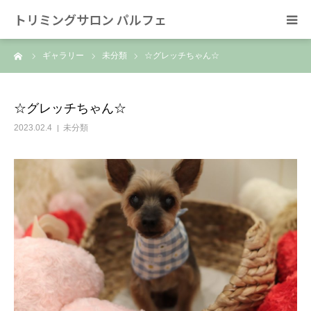
トリミングサロン パルフェ
ーム
ギャラリー
未分類
☆グレッチちゃん☆
HOME
トリミング
☆グレッチちゃん☆
2023.02.4
未分類
ホテル
スタッフ
SNS/リンク