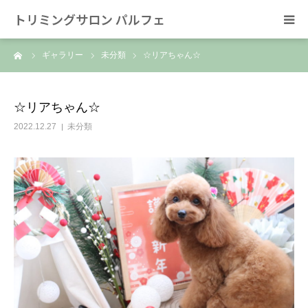
トリミングサロン パルフェ
ーム
ギャラリー
未分類
☆リアちゃん☆
HOME
トリミング
☆リアちゃん☆
2022.12.27
未分類
ホテル
スタッフ
SNS/リンク