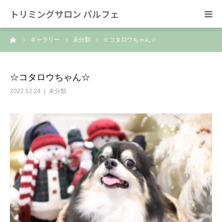
トリミングサロン パルフェ
ーム
ギャラリー
未分類
☆コタロウちゃん☆
HOME
トリミング
☆コタロウちゃん☆
2022.12.24
未分類
ホテル
スタッフ
SNS/リンク