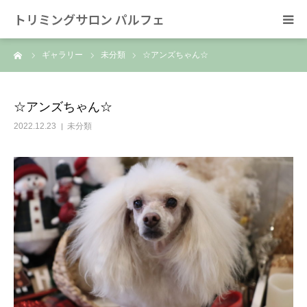
トリミングサロン パルフェ
ーム
ギャラリー
未分類
☆アンズちゃん☆
HOME
トリミング
☆アンズちゃん☆
2022.12.23
未分類
ホテル
スタッフ
SNS/リンク