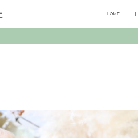
ェ
HOME
ト