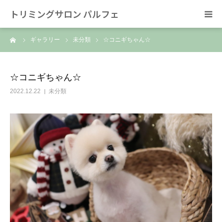
トリミングサロン パルフェ
ーム
ギャラリー
未分類
☆コニギちゃん☆
HOME
トリミング
☆コニギちゃん☆
2022.12.22
未分類
ホテル
スタッフ
SNS/リンク