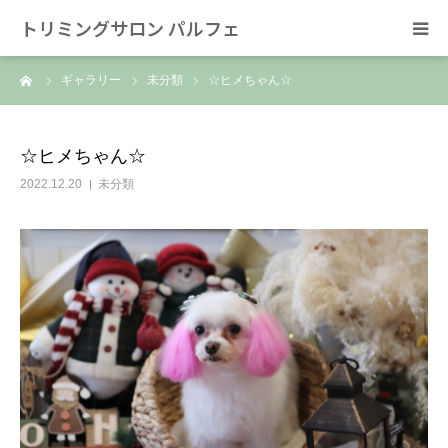
トリミングサロン パルフェ
ーム
ギャラリー
未分類
☆ヒメちゃん☆
HOME
トリミング
☆ヒメちゃん☆
2022.12.20
未分類
ホテル
スタッフ
SNS/リンク