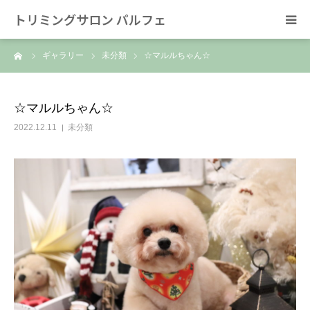
トリミングサロン パルフェ
ーム
ギャラリー
未分類
☆マルルちゃん☆
HOME
トリミング
☆マルルちゃん☆
2022.12.11
未分類
ホテル
スタッフ
SNS/リンク