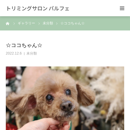
トリミングサロン パルフェ
ーム
ギャラリー
未分類
☆ココちゃん☆
HOME
トリミング
☆ココちゃん☆
2022.12.6
未分類
ホテル
スタッフ
SNS/リンク