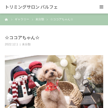
トリミングサロン パルフェ
ーム
ギャラリー
未分類
☆ココアちゃん☆
HOME
トリミング
☆ココアちゃん☆
2022.12.1
未分類
ホテル
スタッフ
SNS/リンク