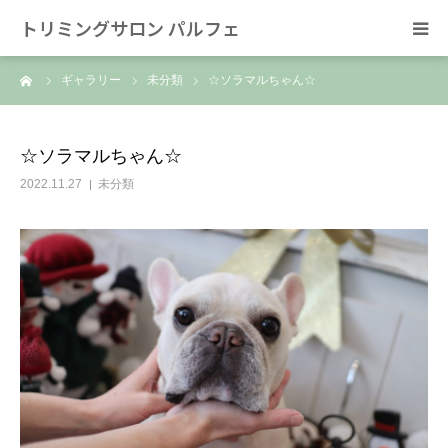
トリミングサロン パルフェ
ーム
ギャラリー
未分類
☆ソラマルちゃん☆
HOME
トリミング
☆ソラマルちゃん☆
2022.11.27
未分類
ホテル
スタッフ
SNS/リンク