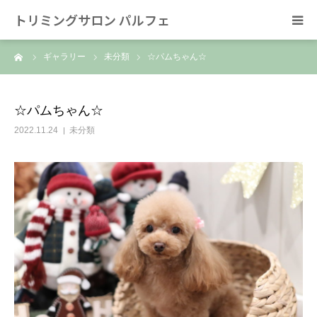
トリミングサロン パルフェ
ーム
ギャラリー
未分類
☆パムちゃん☆
HOME
トリミング
☆パムちゃん☆
2022.11.24
未分類
ホテル
スタッフ
SNS/リンク