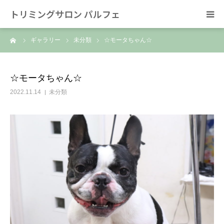
トリミングサロン パルフェ
ーム
ギャラリー
未分類
☆モータちゃん☆
HOME
トリミング
☆モータちゃん☆
2022.11.14
未分類
ホテル
スタッフ
SNS/リンク