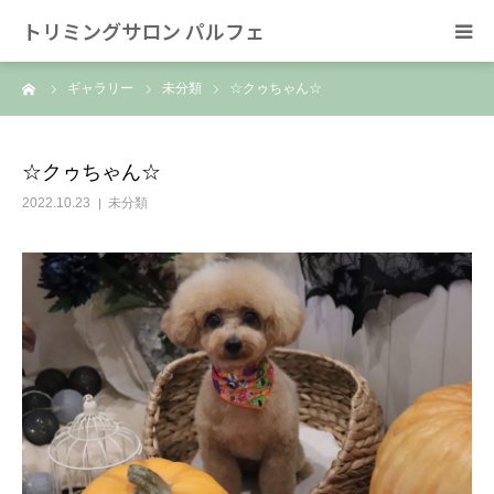
トリミングサロン パルフェ
ーム
ギャラリー
未分類
☆クゥちゃん☆
HOME
トリミング
☆クゥちゃん☆
2022.10.23
未分類
ホテル
スタッフ
SNS/リンク