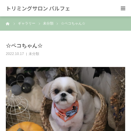
トリミングサロン パルフェ
ーム
ギャラリー
未分類
☆ペコちゃん☆
HOME
トリミング
☆ペコちゃん☆
2022.10.17
未分類
ホテル
スタッフ
SNS/リンク