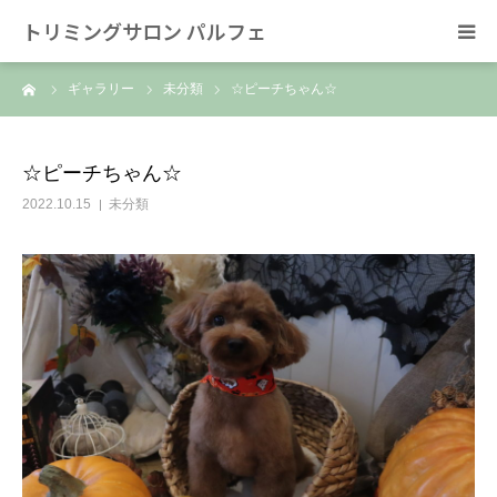
トリミングサロン パルフェ
ーム
ギャラリー
未分類
☆ピーチちゃん☆
HOME
トリミング
☆ピーチちゃん☆
2022.10.15
未分類
ホテル
スタッフ
SNS/リンク