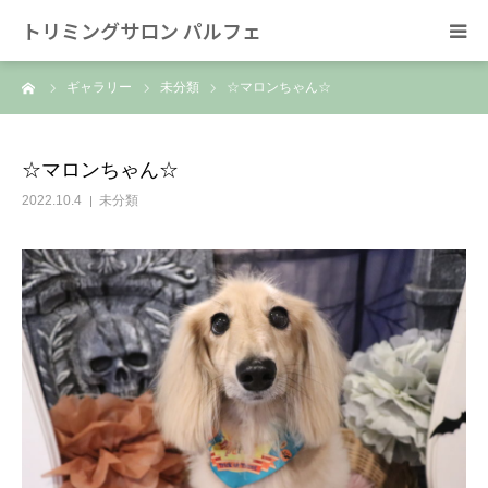
トリミングサロン パルフェ
ーム
ギャラリー
未分類
☆マロンちゃん☆
HOME
トリミング
☆マロンちゃん☆
2022.10.4
未分類
ホテル
スタッフ
SNS/リンク