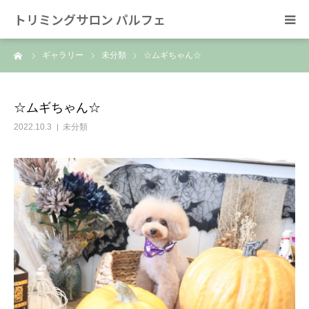
トリミングサロン パルフェ
ーム
ギャラリー
未分類
☆ムギちゃん☆
HOME
トリミング
☆ムギちゃん☆
2022.10.3
未分類
ホテル
スタッフ
SNS/リンク