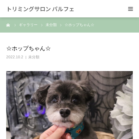
トリミングサロン パルフェ
ーム
ギャラリー
未分類
☆ホップちゃん☆
HOME
トリミング
☆ホップちゃん☆
2022.10.2
未分類
ホテル
スタッフ
SNS/リンク