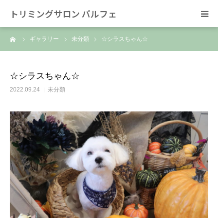
トリミングサロン パルフェ
ーム
ギャラリー
未分類
☆シラスちゃん☆
HOME
トリミング
☆シラスちゃん☆
2022.09.24
未分類
ホテル
スタッフ
SNS/リンク