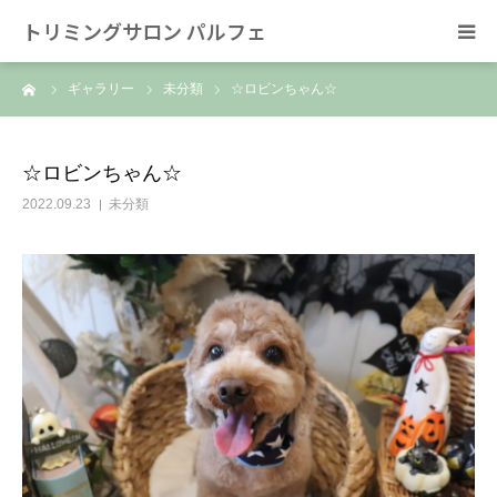
トリミングサロン パルフェ
ーム
ギャラリー
未分類
☆ロビンちゃん☆
HOME
トリミング
☆ロビンちゃん☆
2022.09.23
未分類
ホテル
スタッフ
SNS/リンク