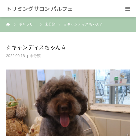
トリミングサロン パルフェ
ーム
ギャラリー
未分類
☆キャンディスちゃん☆
HOME
トリミング
☆キャンディスちゃん☆
2022.09.18
未分類
ホテル
スタッフ
SNS/リンク