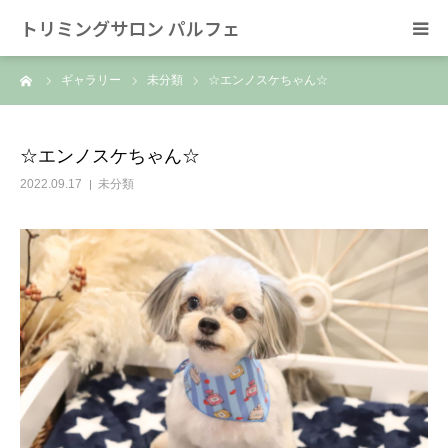
トリミングサロン パルフェ
ーム
ギャラリー
未分類
☆エンノスケちゃん☆
HOME
トリミング
☆エンノスケちゃん☆
2022.09.17
未分類
ホテル
スタッフ
SNS/リンク