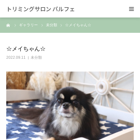
トリミングサロン パルフェ
ーム
ギャラリー
未分類
☆メイちゃん☆
HOME
トリミング
☆メイちゃん☆
2022.09.11
未分類
ホテル
スタッフ
SNS/リンク