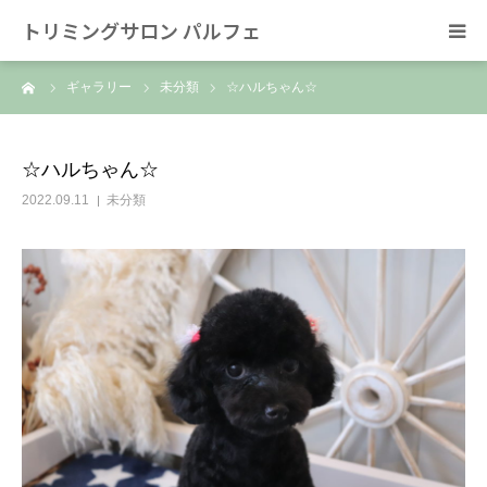
トリミングサロン パルフェ
ーム
ギャラリー
未分類
☆ハルちゃん☆
HOME
トリミング
☆ハルちゃん☆
2022.09.11
未分類
ホテル
スタッフ
SNS/リンク