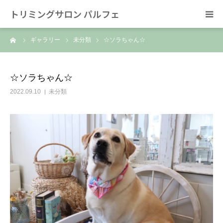
トリミングサロン パルフェ
ーム
ギャラリー
未分類
☆ソラちゃん☆
HOME
トリミング
☆ソラちゃん☆
2022.09.10
未分類
ホテル
スタッフ
SNS/リンク