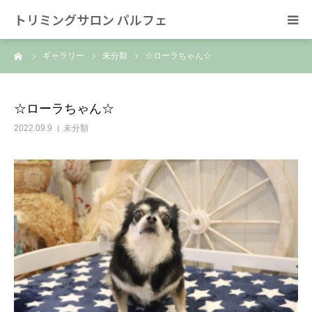
トリミングサロン パルフェ
ーム
ギャラリー
未分類
☆ローラちゃん☆
HOME
トリミング
☆ローラちゃん☆
2022.09.9
未分類
ホテル
スタッフ
SNS/リンク