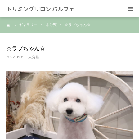
トリミングサロン パルフェ
ーム
ギャラリー
未分類
☆ラブちゃん☆
HOME
トリミング
☆ラブちゃん☆
2022.09.8
未分類
ホテル
スタッフ
SNS/リンク