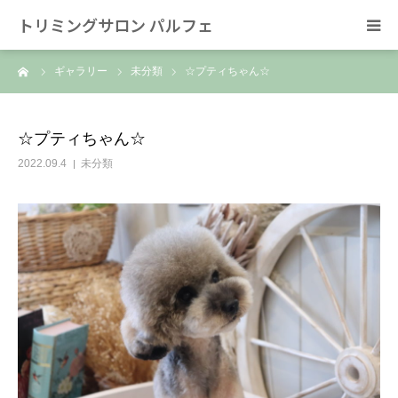
トリミングサロン パルフェ
ーム
ギャラリー
未分類
☆プティちゃん☆
HOME
トリミング
☆プティちゃん☆
2022.09.4
未分類
ホテル
スタッフ
SNS/リンク