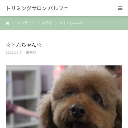
トリミングサロン パルフェ
ーム
ギャラリー
未分類
☆トムちゃん☆
HOME
トリミング
☆トムちゃん☆
2022.09.4
未分類
ホテル
スタッフ
SNS/リンク