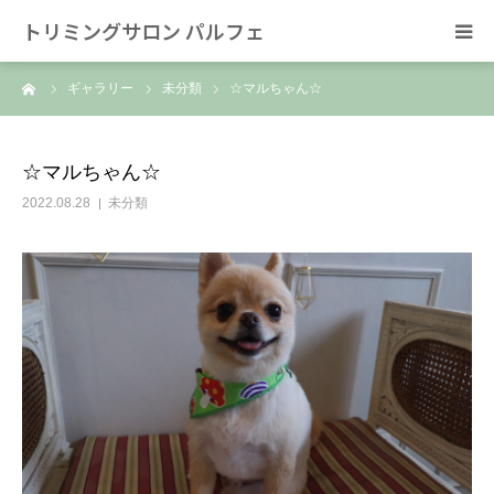
トリミングサロン パルフェ
ーム
ギャラリー
未分類
☆マルちゃん☆
HOME
トリミング
☆マルちゃん☆
2022.08.28
未分類
ホテル
スタッフ
SNS/リンク