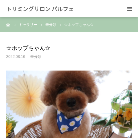
トリミングサロン パルフェ
ーム
ギャラリー
未分類
☆ホップちゃん☆
HOME
トリミング
☆ホップちゃん☆
2022.08.16
未分類
ホテル
スタッフ
SNS/リンク