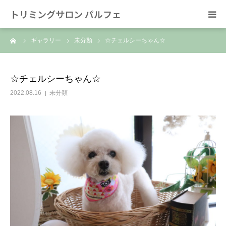
トリミングサロン パルフェ
ーム
ギャラリー
未分類
☆チェルシーちゃん☆
HOME
トリミング
☆チェルシーちゃん☆
2022.08.16
未分類
ホテル
スタッフ
SNS/リンク