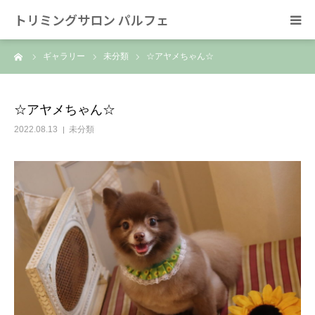
トリミングサロン パルフェ
ーム
ギャラリー
未分類
☆アヤメちゃん☆
HOME
トリミング
☆アヤメちゃん☆
2022.08.13
未分類
ホテル
スタッフ
SNS/リンク