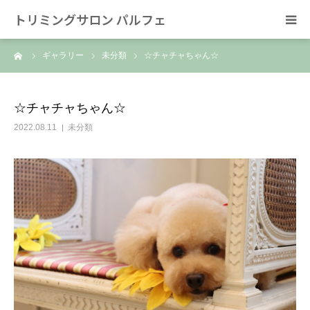
トリミングサロン パルフェ
ーム
ギャラリー
未分類
☆チャチャちゃん☆
HOME
トリミング
☆チャチャちゃん☆
2022.08.11
未分類
ホテル
スタッフ
SNS/リンク