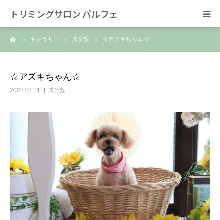
トリミングサロン パルフェ
ーム
ギャラリー
未分類
☆アズキちゃん☆
HOME
トリミング
☆アズキちゃん☆
2022.08.11
未分類
ホテル
スタッフ
SNS/リンク